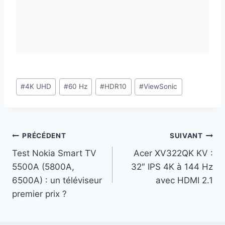
Étiquettes
#
4K UHD
#
60 Hz
#
HDR10
#
ViewSonic
de
la
publication :
Navigation
PRÉCÉDENT
SUIVANT
Test Nokia Smart TV
Acer XV322QK KV :
de
5500A (5800A,
32″ IPS 4K à 144 Hz
l’article
6500A) : un téléviseur
avec HDMI 2.1
premier prix ?