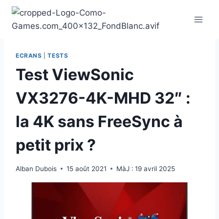
Aller
au
contenu
ECRANS
|
TESTS
Test ViewSonic
VX3276-4K-MHD 32″ :
la 4K sans FreeSync à
petit prix ?
Alban Dubois
15 août 2021
MàJ :
19 avril 2025