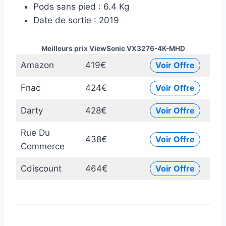
Pods sans pied : 6.4 Kg
Date de sortie : 2019
Meilleurs prix ViewSonic VX3276-4K-MHD
Amazon
419€
Voir Offre
Fnac
424€
Voir Offre
Darty
428€
Voir Offre
Rue Du
438€
Voir Offre
Commerce
Cdiscount
464€
Voir Offre