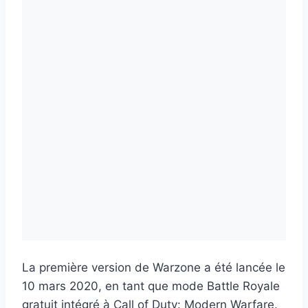
La première version de Warzone a été lancée le
10 mars 2020, en tant que mode Battle Royale
gratuit intégré à Call of Duty: Modern Warfare.