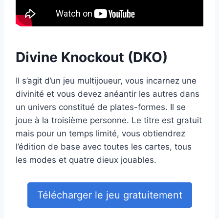
Divine Knockout (DKO)
Il s’agit d’un jeu multijoueur, vous incarnez une
divinité et vous devez anéantir les autres dans
un univers constitué de plates-formes. Il se
joue à la troisième personne. Le titre est gratuit
mais pour un temps limité, vous obtiendrez
l’édition de base avec toutes les cartes, tous
les modes et quatre dieux jouables.
Télécharger le jeu gratuitement