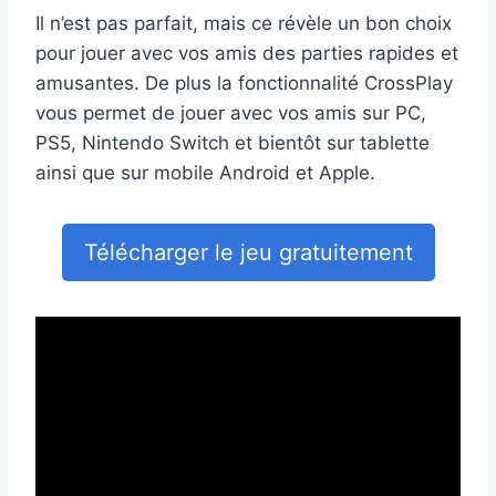
Il n’est pas parfait, mais ce révèle un bon choix
pour jouer avec vos amis des parties rapides et
amusantes. De plus la fonctionnalité CrossPlay
vous permet de jouer avec vos amis sur PC,
PS5, Nintendo Switch et bientôt sur tablette
ainsi que sur mobile Android et Apple.
Télécharger le jeu gratuitement