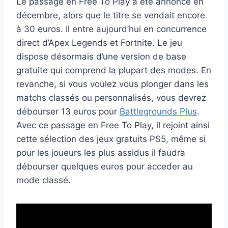
Le passage en Free To Play a été annoncé en
décembre, alors que le titre se vendait encore
à 30 euros. Il entre aujourd’hui en concurrence
direct d’Apex Legends et Fortnite. Le jeu
dispose désormais d’une version de base
gratuite qui comprend la plupart des modes. En
revanche, si vous voulez vous plonger dans les
matchs classés ou personnalisés, vous devrez
débourser 13 euros pour
Battlegrounds Plus
.
Avec ce passage en Free To Play, il rejoint ainsi
cette sélection des jeux gratuits PS5, même si
pour les joueurs les plus assidus il faudra
débourser quelques euros pour acceder au
mode classé.