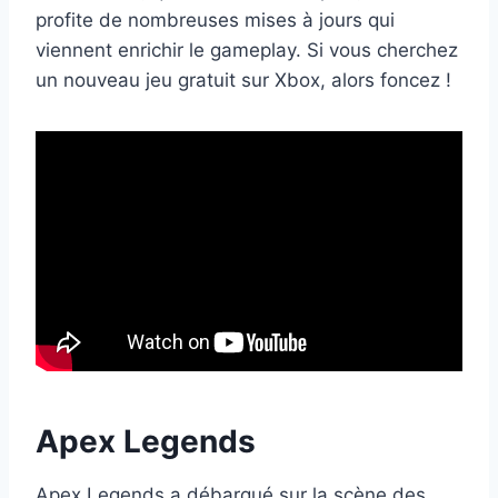
profite de nombreuses mises à jours qui
viennent enrichir le gameplay. Si vous cherchez
un nouveau jeu gratuit sur Xbox, alors foncez !
Apex Legends
Apex Legends a débarqué sur la scène des