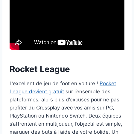
Rocket League
L’excellent de jeu de foot en voiture !
Rocket
League devient gratuit
sur l’ensemble des
plateformes, alors plus d’excuses pour ne pas
profiter du Crossplay avec vos amis sur PC,
PlayStation ou Nintendo Switch. Deux équipes
s’affrontent en multijoueur, l’objectif est simple,
marquer des buts à l’aide de votre bolide. Un