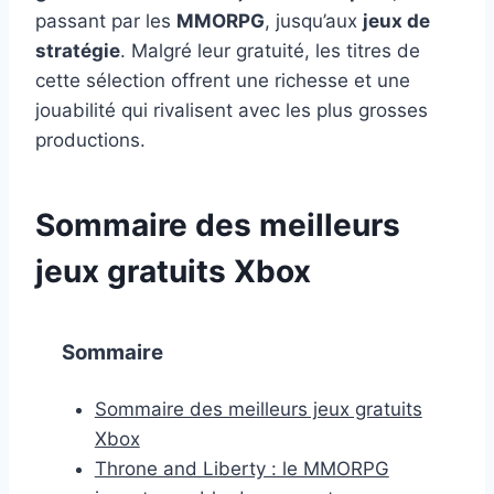
passant par les
MMORPG
, jusqu’aux
jeux de
stratégie
. Malgré leur gratuité, les titres de
cette sélection offrent une richesse et une
jouabilité qui rivalisent avec les plus grosses
productions.
Sommaire des meilleurs
jeux gratuits Xbox
Sommaire
Sommaire des meilleurs jeux gratuits
Xbox
Throne and Liberty : le MMORPG