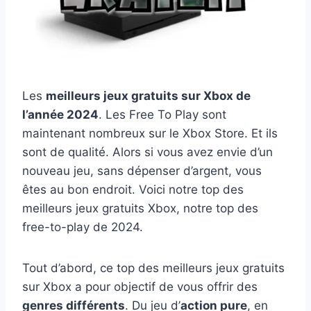
Les
meilleurs jeux gratuits sur Xbox de
l’année 2024
. Les Free To Play sont
maintenant nombreux sur le Xbox Store. Et ils
sont de qualité. Alors si vous avez envie d’un
nouveau jeu, sans dépenser d’argent, vous
êtes au bon endroit. Voici notre top des
meilleurs jeux gratuits Xbox, notre top des
free-to-play de 2024.
Tout d’abord, ce top des meilleurs jeux gratuits
sur Xbox a pour objectif de vous offrir des
genres différents
. Du jeu d’
action pure
, en