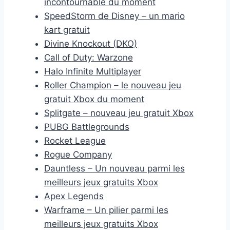
incontournable du moment
SpeedStorm de Disney – un mario
kart gratuit
Divine Knockout (DKO)
Call of Duty: Warzone
Halo Infinite Multiplayer
Roller Champion – le nouveau jeu
gratuit Xbox du moment
Splitgate – nouveau jeu gratuit Xbox
PUBG Battlegrounds
Rocket League
Rogue Company
Dauntless – Un nouveau parmi les
meilleurs jeux gratuits Xbox
Apex Legends
Warframe – Un pilier parmi les
meilleurs jeux gratuits Xbox