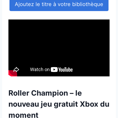
Ajoutez le titre à votre bibliothèque
Roller Champion – le
nouveau jeu gratuit Xbox du
moment