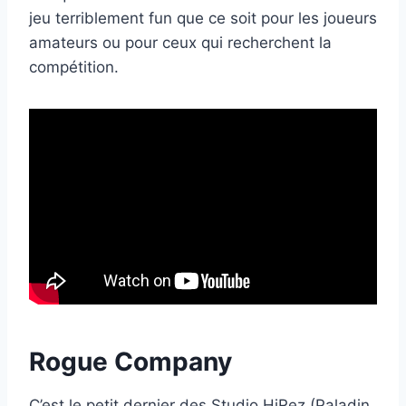
jeu terriblement fun que ce soit pour les joueurs
amateurs ou pour ceux qui recherchent la
compétition.
Rogue Company
C’est le petit dernier des Studio HiRez (Paladin,