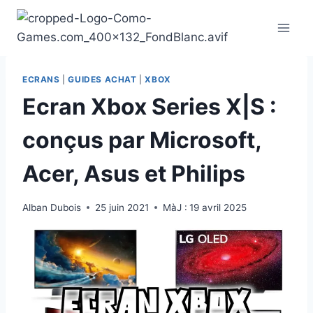
Aller
au
contenu
ECRANS
|
GUIDES ACHAT
|
XBOX
Ecran Xbox Series X|S :
conçus par Microsoft,
Acer, Asus et Philips
Alban Dubois
25 juin 2021
MàJ :
19 avril 2025