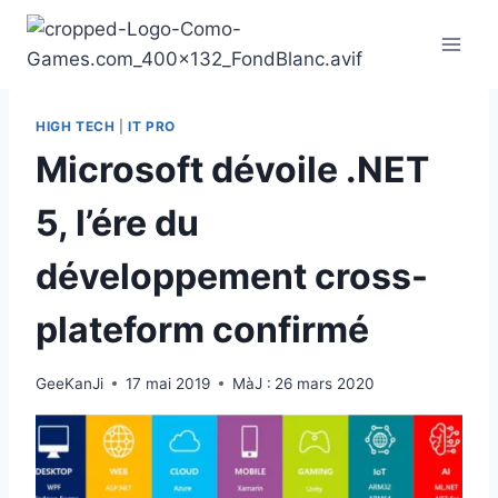
Aller
au
contenu
HIGH TECH
|
IT PRO
Microsoft dévoile .NET
5, l’ére du
développement cross-
plateform confirmé
GeeKanJi
17 mai 2019
MàJ :
26 mars 2020